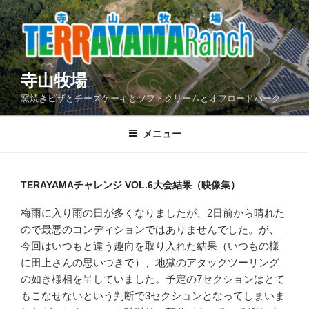
コ
ン
テ
ン
ツ
寺山牧場
へ
窯焼きピザとチーズケーキとソフトクリームとオフロードパーク
ス
キ
メニュー
ッ
プ
TERAYAMAチャレンジ VOL.6大会結果（映像集）
梅雨に入り雨の日が多くなりましたが、2日前から晴れた
ので最悪のコンディションではありませんでした。が、
今回はいつもと違う趣向を取り入れた結果（いつもの様
に田上さんの思いつきで）、地獄のアタックツーリング
の如き様相を呈していました。予定の7セクションはとて
もこなせないという判断で3セクションとなってしまいま