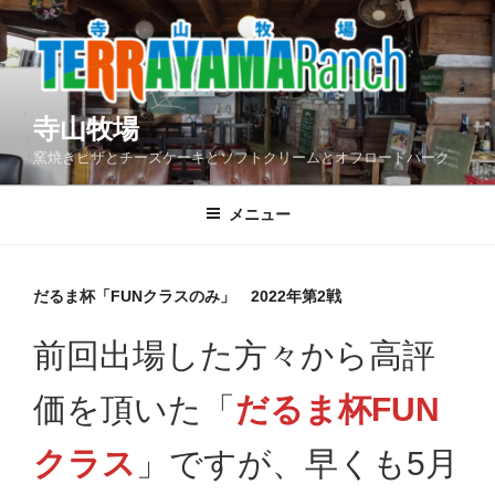
コ
ン
テ
ン
ツ
寺山牧場
へ
窯焼きピザとチーズケーキとソフトクリームとオフロードパーク
ス
キ
メニュー
ッ
プ
だるま杯「FUNクラスのみ」 2022年第2戦
前回出場した方々から高評
価を頂いた「
だるま杯FUN
クラス
」ですが、早くも5月