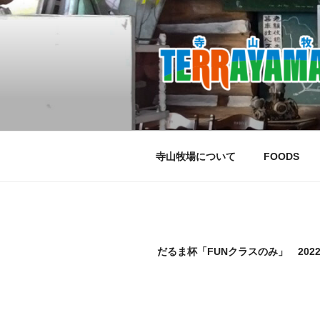
コ
ン
テ
ン
ツ
へ
ス
キ
ッ
寺山牧場について
FOODS
プ
だるま杯「FUNクラスのみ」 202