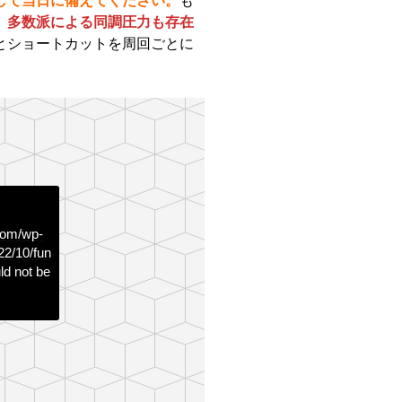
して当日に備えてください。
も
、多数派による同調圧力も存在
とショートカットを周回ごとに
com/wp-
22/10/fun
ld not be