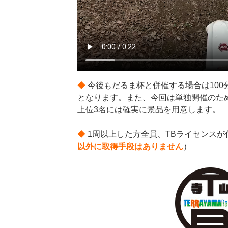
◆
今後もだるま杯と併催する場合は100
となります。また、今回は単独開催のた
上位3名には確実に景品を用意します。
◆
1周以上した方全員、TBライセンスが
以外に取得手段はありません
）