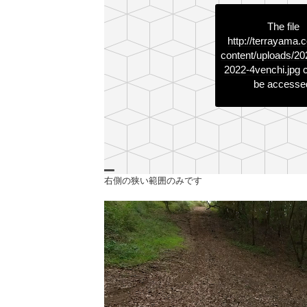
The file
http://terrayama.
content/uploads/20
2022-4venchi.jpg
c
be accesse
右側の狭い範囲のみです