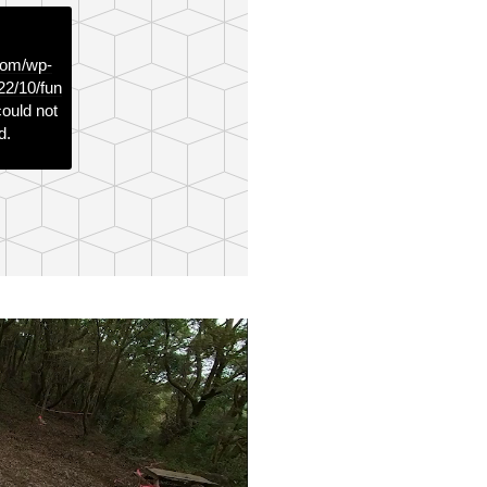
com/wp-
22/10/fun
ould not
d.