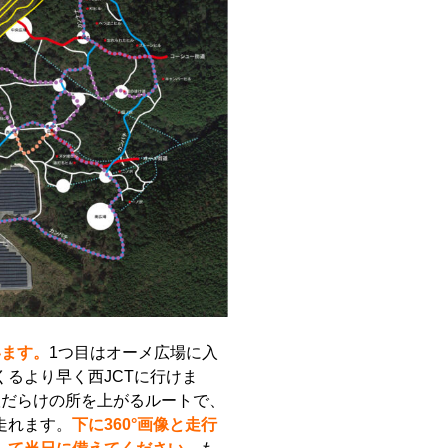
います。
1つ目はオーメ広場に入
るより早く西JCTに行けま
根だらけの所を上がるルートで、
走れます。
下に360°画像と走行