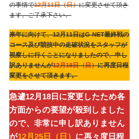
の事情で
12月11日（日）
に変更させて頂き
ます。ご了承下さい。
来年に向けて、12月11日はG-NET最終戦の
コース及び競技中の走破状況をスタッフが
視察しに行くことになりましたので、申し
訳ありませんが
12月18日（日）
に再度日程
変更をさせて頂きます。
急遽12月18日に変更したため各
方面からの要望が殺到しました
ので、非常に申し訳ありません
が
12月25日（日）
に再々度日程