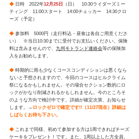
◆
日時 2022年
12月25日
（日） 10:30ライダーズミー
ティング 11:00スタート 14:00チェッカー 14:30クロ
ーズ（予定）
◆
参加料 5000円（走行料込・昼食は各自ご用意くださ
い） ※当日10:30までに受付でお支払いください。保険
料は含みませんので、
九州モトランド連絡会
等の保険加
入をお勧めします。
◆
時期的に雨も少なくコースコンディションは悪くなら
ないと予想されますので、今回のコースはヒルクライム
祭になるかもしれません。その場合セクション数的にロ
ックがかなり削減されるかもしれません。今のところそ
のような方向で検討中です。詳細が確定次第、お知らせ
します。→
ロックゼロで確定です!!（11/27現在）詳細は
しばらくお待ち下さい。
◆
これまで同様、初めて参加する方は1周できればチーズ
ケーキをプレゼント！です。また、1周以上した方全員、