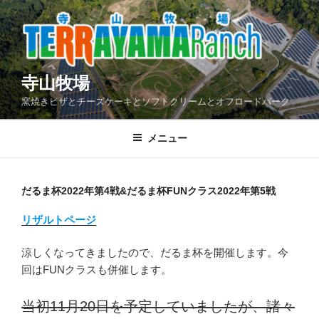
コ
ン
テ
ン
ツ
寺山牧場
へ
窯焼きピザとチーズケーキとソフトクリームとオフロードパーク
ス
キ
メニュー
ッ
プ
だるま杯2022年第4戦&だるま杯FUNクラス2022年第5戦
リザルトページ
涼しくなってきましたので、だるま杯を開催します。今
回はFUNクラスも併催します。
当初11月20日を予定していましたが、諸々