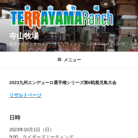
コ
ン
テ
ン
ツ
寺山牧場
へ
窯焼きピザとチーズケーキとソフトクリームとオフロードパーク
ス
キ
メニュー
ッ
プ
2023九州エンデューロ選手権シリーズ第6戦鹿児島大会
リザルトページ
日時
2023年10月1日（日）
9:00 ライダーズミーティング