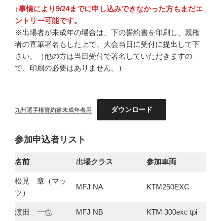
↑事情により9/24までに申し込みできなかった方もまだエ
ントリー可能です。
※出場者が未成年の場合は、下の誓約書を印刷し、親権
者の直筆署名もした上で、大会当日に受付に提出して下
さい。（他の方は当日受付で署名していただきますの
で、印刷の必要はありません。）
ダウンロード
九州選手権誓約書未成年者用
参加申込者リスト
名前
出場クラス
参加車両
松見 章（マッ
MFJ NA
KTM250EXC
ツ）
濵田 一也
MFJ NB
KTM 300exc tpi