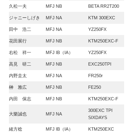
久松一夫
MFJ NB
BETA RR2T200
ジャニーしげき
MFJ NA
KTM 300EXC
田中 浩二
MFJ NA
YZ250FX
花田展行
MFJ NB
KTM250EXC-F
右松 祥一
MFJ IB（IA）
YZ250FX
高見 研二
MFJ NB
EXC250TPI
内野圭太
MFJ NA
FR250r
榊 雅広
MFJ NB
FE250
内田 保志
MFJ NB
KTM250EXC-F
300EXC TPI
大樂誠也
MFJ NA
SIXDAYS
緒方稔
MFJ IB（IA）
KTM250EXC