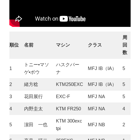
周
順位
名前
マシン
クラス
回
数
トニー•マソ
ハスクバー
1
MFJ IB（IA）
5
ゲ•ボウ
ナ
2
緒方稔
KTM250EXC
MFJ IB（IA）
5
3
花田展行
EXC-F
MFJ NA
5
4
内野圭太
KTM FR250
MFJ NA
4
KTM 300exc
5
濵田 一也
MFJ NB
2
tpi