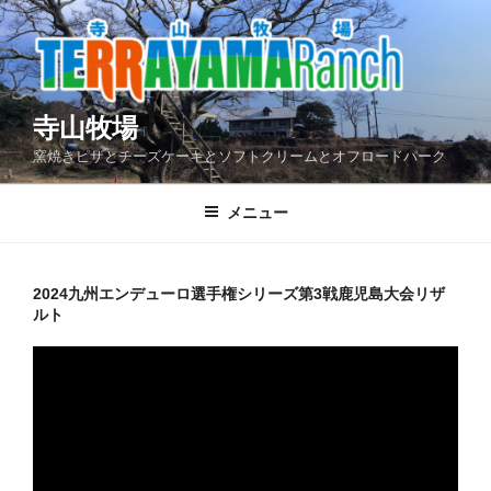
コ
ン
テ
ン
ツ
寺山牧場
へ
窯焼きピザとチーズケーキとソフトクリームとオフロードパーク
ス
キ
メニュー
ッ
プ
2024九州エンデューロ選手権シリーズ第3戦鹿児島大会リザ
ルト