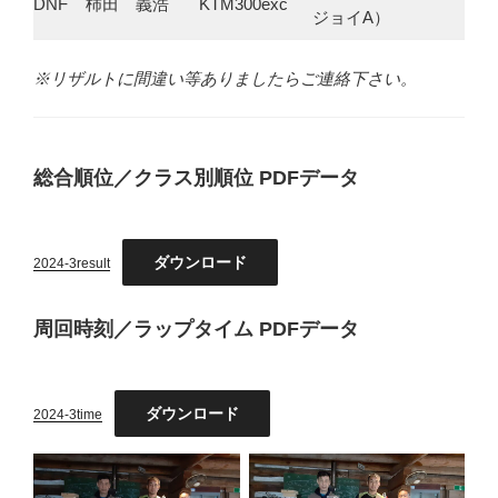
DNF
柿田 義浩
KTM300exc
ジョイA）
※リザルトに間違い等ありましたらご連絡下さい。
総合順位／クラス別順位 PDFデータ
ダウンロード
2024-3result
周回時刻／ラップタイム PDFデータ
ダウンロード
2024-3time