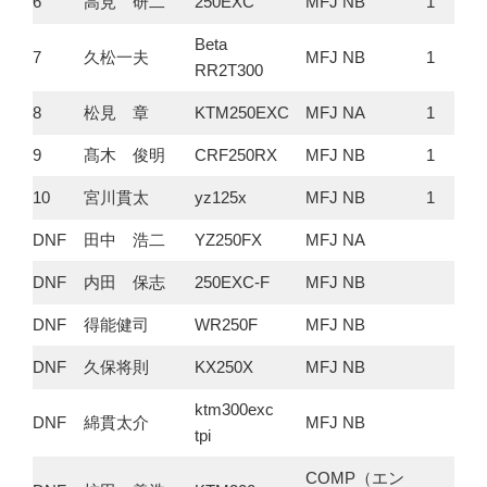
6
高見 研二
250EXC
MFJ NB
1
Beta
7
久松一夫
MFJ NB
1
RR2T300
8
松見 章
KTM250EXC
MFJ NA
1
9
髙木 俊明
CRF250RX
MFJ NB
1
10
宮川貫太
yz125x
MFJ NB
1
DNF
田中 浩二
YZ250FX
MFJ NA
DNF
内田 保志
250EXC-F
MFJ NB
DNF
得能健司
WR250F
MFJ NB
DNF
久保将則
KX250X
MFJ NB
ktm300exc
DNF
綿貫太介
MFJ NB
tpi
COMP（エン