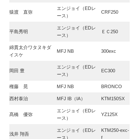
エンジョイ（EDレ
猿渡 直弥
CRF250
ース）
エンジョイ（EDレ
平島秀明
ＥＣ250
ース）
綿貫太介ワタヌキダ
MFJ NB
300exc
イスケ
エンジョイ（EDレ
岡田 豊
EC300
ース）
権藤 晃
MFJ NB
BRONCO
西村泰治
MFJ IB（IA）
KTM150SX
エンジョイ（EDレ
髙橋 優弥
YZ125X
ース）
エンジョイ（EDレ
KTM250-exc-
浅井 翔吾
ース）
f