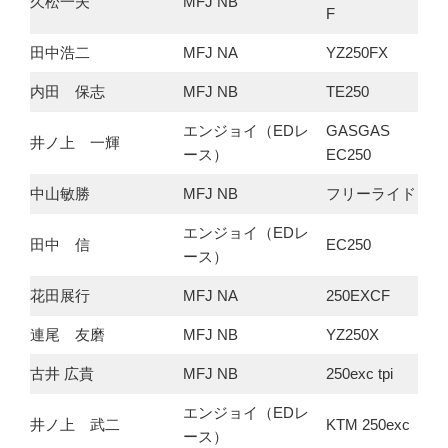
久松一夫
MFJ NB
F
田中浩二
MFJ NA
YZ250FX
内田 保志
MFJ NB
TE250
エンジョイ（EDレ
GASGAS
井ノ上 一輝
ース）
EC250
中山敏勝
MFJ NB
フリーライド
エンジョイ（EDレ
田中 信
EC250
ース）
花田展行
MFJ NA
250EXCF
連尾 友磨
MFJ NB
YZ250X
古井 広貴
MFJ NB
250exc tpi
エンジョイ（EDレ
井ノ上 武二
KTM 250exc
ース）