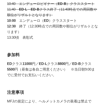
10:40 エンデューロビギナー（
ED-B
）クラススタート
11:40
ED-L
・
ED-B
クラス終了（11:40時点での周回数や
順位がリザルトとなります）
10:00
エンデューロ（
ED
）クラススタート
12:30
終了（12:30時点での周回数や順位がリザルトとな
ります）
13:30頃 表彰式
参加料
ED
クラス
11000
円／
ED-L
クラス
8800
円／
ED-B
クラス
5500
円（昼食は各自ご用意ください） ※当日朝9:00ま
でに受付でお支払いください。
注意事項
MFJの規定により、ヘルメットカメラの装着は禁止で