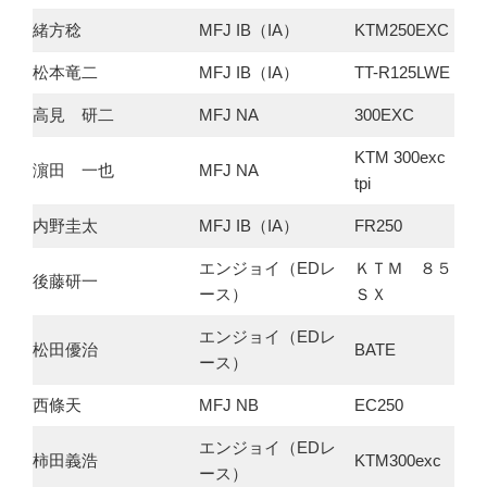
緒方稔
MFJ IB（IA）
KTM250EXC
松本竜二
MFJ IB（IA）
TT-R125LWE
高見 研二
MFJ NA
300EXC
KTM 300exc
濵田 一也
MFJ NA
tpi
内野圭太
MFJ IB（IA）
FR250
エンジョイ（EDレ
ＫＴＭ ８５
後藤研一
ース）
ＳＸ
エンジョイ（EDレ
松田優治
BATE
ース）
西條天
MFJ NB
EC250
エンジョイ（EDレ
柿田義浩
KTM300exc
ース）