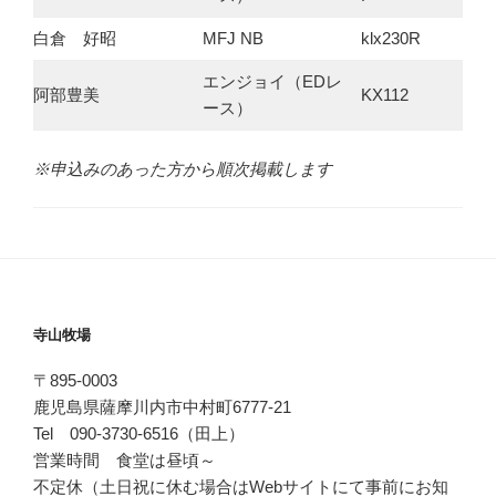
白倉 好昭
MFJ NB
klx230R
エンジョイ（EDレ
阿部豊美
KX112
ース）
※申込みのあった方から順次掲載します
寺山牧場
〒895-0003
鹿児島県薩摩川内市中村町6777-21
Tel 090-3730-6516（田上）
営業時間 食堂は昼頃～
不定休（土日祝に休む場合はWebサイトにて事前にお知