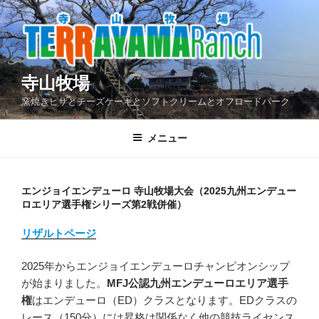
コ
ン
テ
ン
ツ
寺山牧場
へ
窯焼きピザとチーズケーキとソフトクリームとオフロードパーク
ス
キ
メニュー
ッ
プ
エンジョイエンデューロ 寺山牧場大会（2025九州エンデュー
ロエリア選手権シリーズ第2戦併催）
リザルトページ
2025年からエンジョイエンデューロチャンピオンシップ
が始まりました。
MFJ公認九州エンデューロエリア選手
権
はエンデューロ（ED）クラスとなります。EDクラスの
レース（150分）には昇格は関係なく他の競技ライセンス