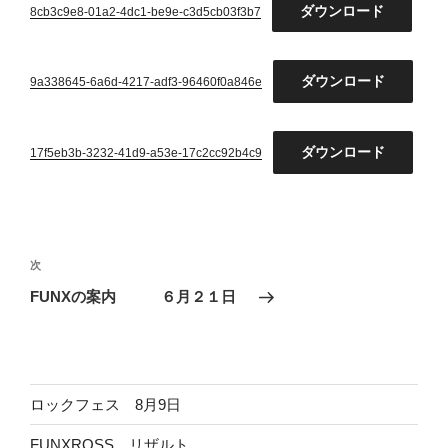
ダウンロード
8cb3c9e8-01a2-4dc1-be9e-c3d5cb03f3b7
ダウンロード
9a338645-6a6d-4217-adf3-96460f0a846e
ダウンロード
17f5eb3b-3232-41d9-a53e-17c2cc92b4c9
投
稿
次
次
ナ
の
FUNXの案内 ６月２１日
ビ
投
稿
ゲ
ー
シ
ロックフェス 8月9日
ョ
FUNXROSS リザルト