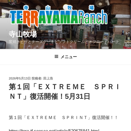
コ
ン
テ
ン
ツ
寺山牧場
へ
窯焼きピザとチーズケーキとソフトクリームとオフロードパーク
ス
キ
メニュー
ッ
プ
投
2026年5月13日
投稿者:
田上浩
稿
第１回「ＥＸＴＲＥＭＥ ＳＰＲＩ
日:
ＮＴ」復活開催！5月31日
第１回「ＥＸＴＲＥＭＥ ＳＰＲＩＮＴ」復活開催！！
https://tora-tf.seesaa.net/article/520675841.html