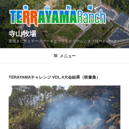
コ
ン
テ
ン
ツ
寺山牧場
へ
窯焼きピザとチーズケーキとソフトクリームとオフロードパーク
ス
キ
メニュー
ッ
プ
TERAYAMAチャレンジ VOL.4大会結果（映像集）