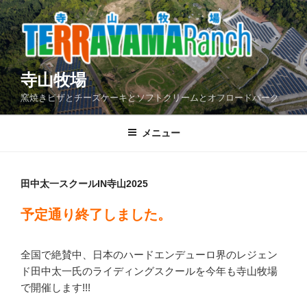
コ
ン
テ
ン
ツ
寺山牧場
へ
窯焼きピザとチーズケーキとソフトクリームとオフロードパーク
ス
キ
メニュー
ッ
プ
田中太一スクールIN寺山2025
予定通り終了しました。
全国で絶賛中、日本のハードエンデューロ界のレジェン
ド田中太一氏のライディングスクールを今年も寺山牧場
で開催します!!!