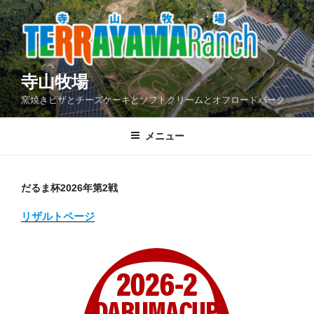
コ
ン
テ
ン
ツ
寺山牧場
へ
窯焼きピザとチーズケーキとソフトクリームとオフロードパーク
ス
キ
メニュー
ッ
プ
だるま杯2026年第2戦
リザルトページ