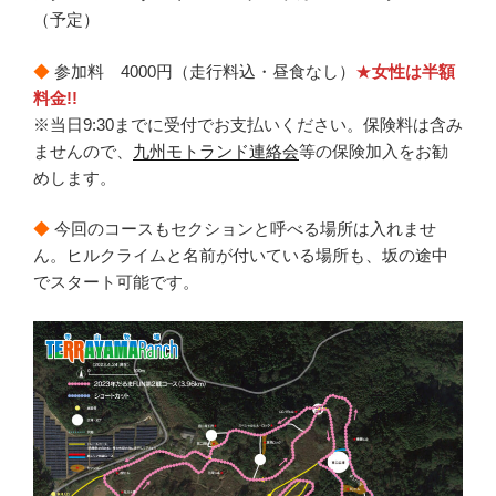
（予定）
◆
参加料 4000円（走行料込・昼食なし）
★
女性は半額
料金!!
※当日9:30までに受付でお支払いください。保険料は含み
ませんので、
九州モトランド連絡会
等の保険加入をお勧
めします。
◆
今回のコースもセクションと呼べる場所は入れませ
ん。ヒルクライムと名前が付いている場所も、坂の途中
でスタート可能です。