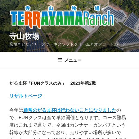
コ
ン
テ
ン
ツ
寺山牧場
へ
窯焼きピザとチーズケーキとソフトクリームとオフロードパーク
ス
キ
メニュー
ッ
プ
だるま杯「FUNクラスのみ」 2023年第2戦
リザルトページ
今年は
通常のだるま杯は行わないことになりました
の
で、FUNクラスは全て単独開催となります。コース難易
度はこれまで通りで、今回はカンナナ・カンパチという
幹線が大部分になっており、走りやすい場所が多いで