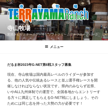
コ
ン
テ
ン
ツ
寺山牧場
へ
窯焼きピザとチーズケーキとソフトクリームとオフロードパーク
ス
キ
メニュー
ッ
プ
だるま杯2023年G-NET第6戦スタッフ募集
現在、寺山牧場は国内最高レベルのライダーが参加す
る、他の人気や伝統あるレースと並ぶ選手権レースを開
催しなければならない状況です。県内のみならず近県、
いやALL九州体制での運営で、全国各地からエントリーす
る方々に満足してもらえるG-NET戦にしましょう。その
ためには同じ志を持った大勢の力が必要です！