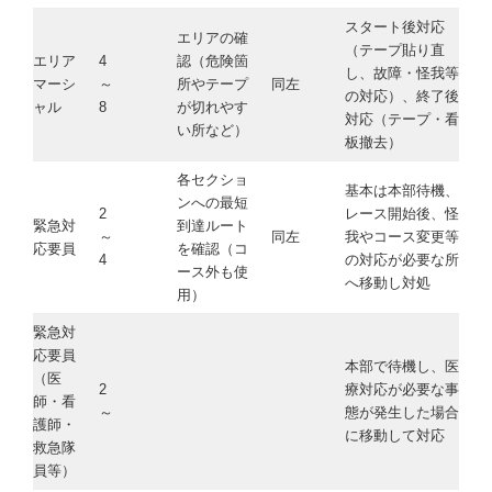
スタート後対応
エリアの確
（テープ貼り直
エリア
4
認（危険箇
し、故障・怪我等
マーシ
～
所やテープ
同左
の対応）、終了後
ャル
8
が切れやす
対応（テープ・看
い所など）
板撤去）
各セクショ
基本は本部待機、
ンへの最短
2
レース開始後、怪
緊急対
到達ルート
～
同左
我やコース変更等
応要員
を確認（コ
4
の対応が必要な所
ース外も使
へ移動し対処
用）
緊急対
応要員
本部で待機し、医
（医
2
療対応が必要な事
師・看
～
態が発生した場合
護師・
に移動して対応
救急隊
員等）