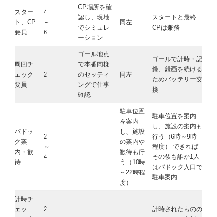
CP場所を確
スター
4
認し、現地
スタートと最終
ト、CP
～
同左
でシミュレ
CPは兼務
要員
6
ーション
ゴール地点
ゴールで計時・記
周回チ
で本番同様
録、録画を続ける
ェック
2
のセッティ
同左
ためバッテリー交
要員
ングで仕事
換
確認
駐車位置
駐車位置を案内
を案内
し、施設の案内も
パドッ
し、施設
2
行う（6時～9時
ク案
の案内や
～
程度） できれば
内・歓
歓待も行
4
その後も誰か1人
待
う（10時
はパドック入口で
～22時程
駐車案内
度）
計時チ
ェッ
2
計時されたものの