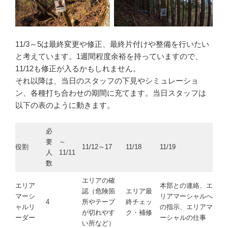
11/3～5は最終変更や修正、最終片付けや整備を行いたい
と考えています。1週間程度余裕を持っていますので、
11/12も修正が入るかもしれません。
それ以降は、当日のスタッフの下見やシミュレーショ
ン、各種打ち合わせの期間に充てます。当日スタッフは
以下の表のように動きます。
必
要
～
役割
11/12～17
11/18
11/19
人
11/11
数
エリアの確
エリア
本部との連絡、エ
認（危険箇
エリア最
マーシ
リアマーシャルへ
4
所やテープ
終チェッ
ャルリ
の指示、エリアマ
が切れやす
ク・補修
ーダー
ーシャルの仕事
い所など）