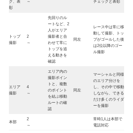
ク、表
～
チェックと表彰
彰
先回りのル
ートなど、2
レース中は常に移
人がエリア
動して撮影、トッ
トップ
2
撮影者と合
同左
プがゴールした後
撮影
～
わせて常に
は2位以降のゴー
トップを追
ル撮影
える動きを
確認
エリア内の
マーシャルと同様
撮影ポイン
のエリア分けを
トと、複数
エリア
4
し、その中で移動
のポイント
同左
撮影
～
しながら、できる
を結ぶ移動
だけ多くのライダ
ルートの確
ーを撮影
認
2
常時1人は本部で
本部
～
電話対応