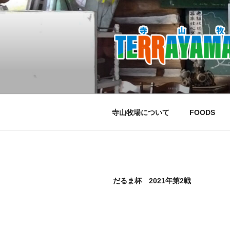
コ
ン
テ
ン
ツ
へ
ス
キ
ッ
寺山牧場について
FOODS
プ
だるま杯 2021年第2戦