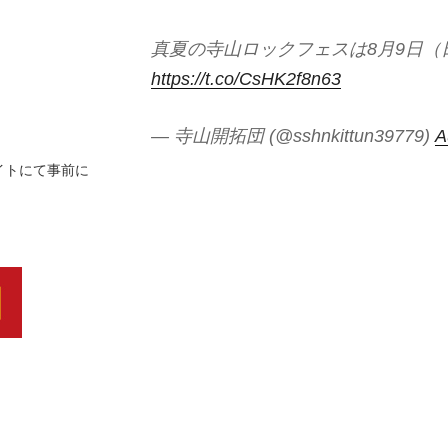
真夏の寺山ロックフェスは8月9日（日
https://t.co/CsHK2f8n63
— 寺山開拓団 (@sshnkittun39779)
A
イトにて事前に