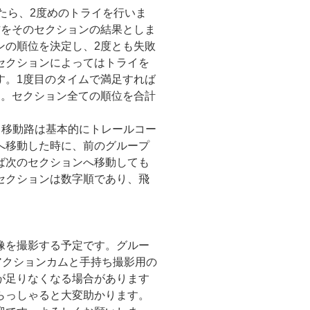
たら、2度めのトライを行いま
方をそのセクションの結果としま
ンの順位を決定し、2度とも失敗
セクションによってはトライを
す。1度目のタイムで満足すれば
す。セクション全ての順位を合計
。移動路は基本的にトレールコー
へ移動した時に、前のグループ
ば次のセクションへ移動しても
セクションは数字順であり、飛
像を撮影する予定です。グルー
アクションカムと手持ち撮影用の
が足りなくなる場合があります
らっしゃると大変助かります。