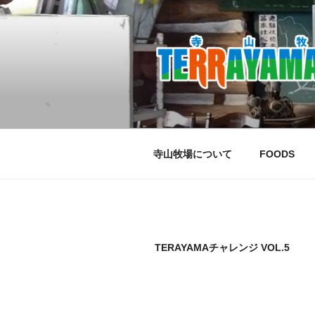
コ
ン
テ
ン
ツ
へ
ス
キ
ッ
寺山牧場について
FOODS
プ
TERAYAMAチャレンジ VOL.5