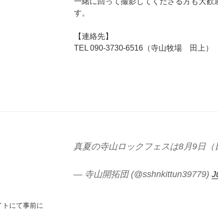
一緒に回って撮影してくださる方も大歓
す。
【連絡先】
TEL 090-3730-6516（寺山牧場 田上）
真夏の寺山ロックフェスは8月9日（
— 寺山開拓団 (@sshnkittun39779)
J
イトにて事前に