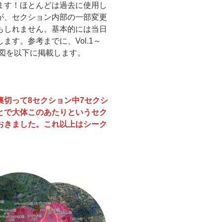
ます！ほとんどは過去に使用し
が、セクション内部の一部変更
もしれません。基本的には当日
す。参考までに、Vol.1～
地図を以下に掲載します。
切って8セクション中7セクシ
とで大体このあたりというセク
おきました。これ以上はシーク