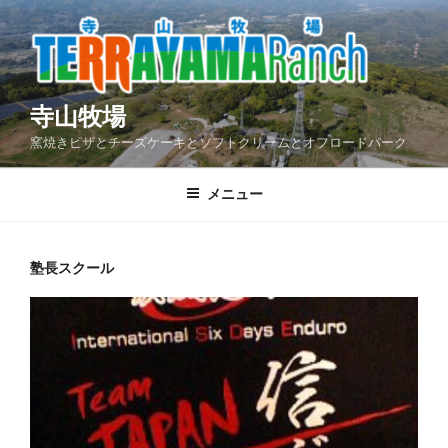
コ
ン
テ
ン
ツ
寺山牧場
へ
窯焼きピザとチーズケーキとソフトクリームとオフロードパーク
ス
キ
メニュー
ッ
プ
塾長スクール