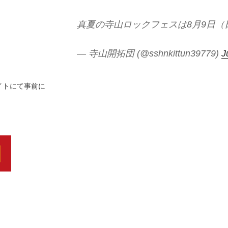
真夏の寺山ロックフェスは8月9日（
— 寺山開拓団 (@sshnkittun39779)
J
イトにて事前に