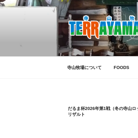
コ
ン
テ
ン
ツ
へ
ス
キ
ッ
寺山牧場について
FOODS
プ
だるま杯2026年第1戦（冬の寺山
リザルト