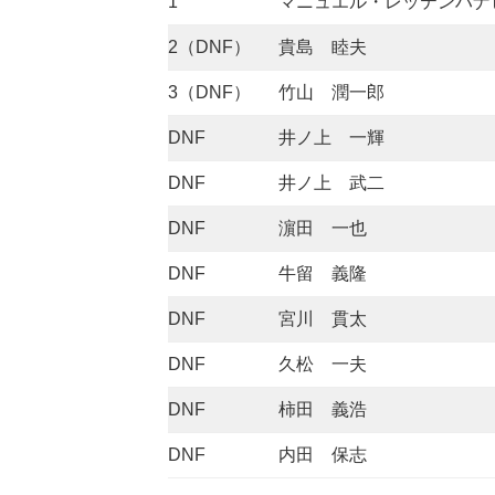
1
マニュエル・レッテンハナ
2（DNF）
貴島 睦夫
3（DNF）
竹山 潤一郎
DNF
井ノ上 一輝
DNF
井ノ上 武二
DNF
濵田 一也
DNF
牛留 義隆
DNF
宮川 貫太
DNF
久松 一夫
DNF
柿田 義浩
DNF
内田 保志