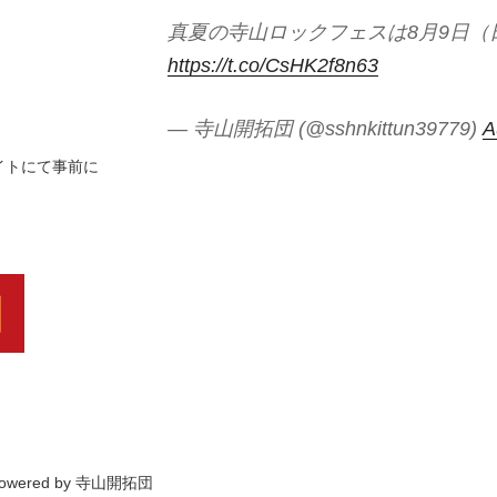
真夏の寺山ロックフェスは8月9日（日
https://t.co/CsHK2f8n63
— 寺山開拓団 (@sshnkittun39779)
A
イトにて事前に
powered by 寺山開拓団