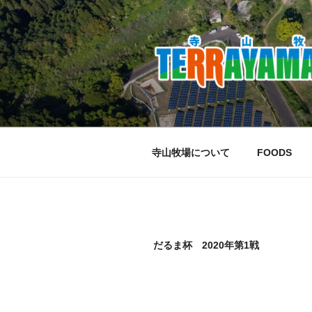
コ
ン
テ
ン
ツ
へ
ス
キ
ッ
寺山牧場について
FOODS
プ
だるま杯 2020年第1戦