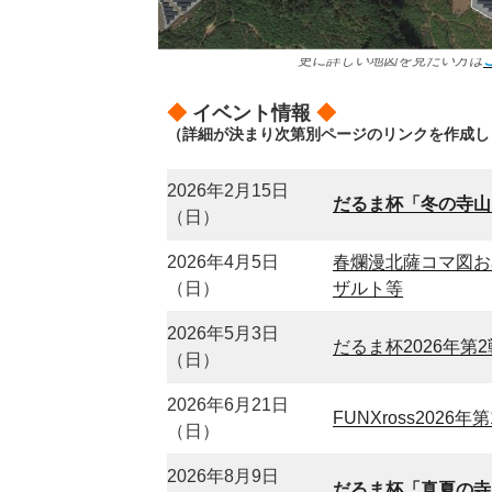
更に詳しい地図を見たい方は
◆
イベント情報
◆
（詳細が決まり次第別ページのリンクを作成し
2026年2月15日
だるま杯「冬の寺山
（日）
2026年4月5日
春爛漫北薩コマ図お
（日）
ザルト等
2026年5月3日
だるま杯2026年第2
（日）
2026年6月21日
FUNXross202
（日）
2026年8月9日
だるま杯「真夏の寺