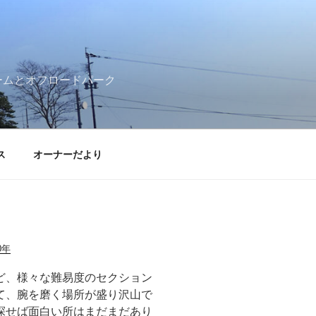
ームとオフロードパーク
ス
オーナーだより
0年
ど、様々な難易度のセクション
て、腕を磨く場所が盛り沢山で
探せば面白い所はまだまだあり