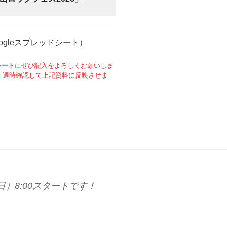
ogleスプレッドシート）
シート
にぜひ記入をよろしくお願いしま
ト）適時確認して上記資料に反映させま
）8:00スタートです！