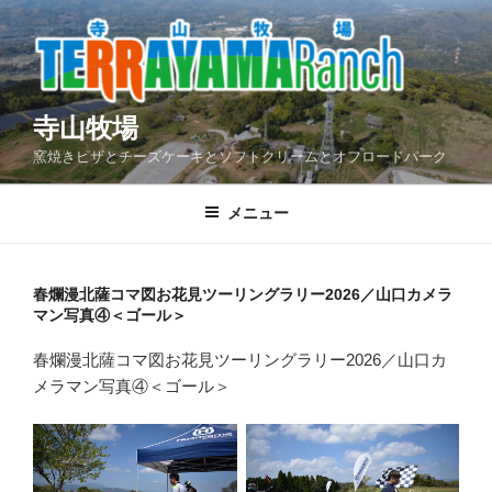
コ
ン
テ
ン
ツ
寺山牧場
へ
窯焼きピザとチーズケーキとソフトクリームとオフロードパーク
ス
キ
メニュー
ッ
プ
春爛漫北薩コマ図お花見ツーリングラリー2026／山口カメラ
マン写真④＜ゴール＞
春爛漫北薩コマ図お花見ツーリングラリー2026／山口カ
メラマン写真④＜ゴール＞