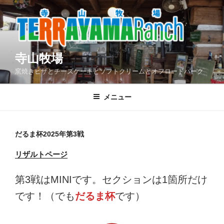
コ
ン
テ
ン
ツ
寺山牧場
へ
窯焼きピザとチーズケーキとソフトクリームとオフロードパーク
ス
キ
メニュー
ッ
プ
だるま杯2025年第3戦
リザルトページ
第3戦はMINIです。セクションは1箇所だけ
です！（でも
だるま杯
です）