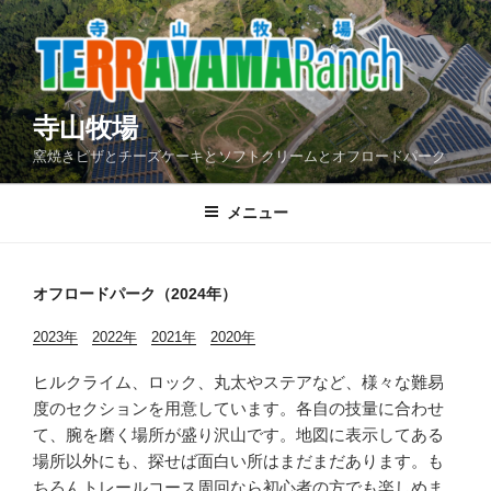
コ
ン
テ
ン
ツ
寺山牧場
へ
窯焼きピザとチーズケーキとソフトクリームとオフロードパーク
ス
キ
メニュー
ッ
プ
オフロードパーク（2024年）
2023年
2022年
2021年
2020年
ヒルクライム、ロック、丸太やステアなど、様々な難易
度のセクションを用意しています。各自の技量に合わせ
て、腕を磨く場所が盛り沢山です。地図に表示してある
場所以外にも、探せば面白い所はまだまだあります。も
ちろんトレールコース周回なら初心者の方でも楽しめま