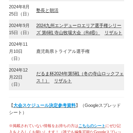
2024年8月
塾長と朝活
25日（日）
2024年9月
2024九州エンデューロエリア選手権シリー
15日（日）
ズ 第6戦 寺山牧場大会（Rd⑥）
リザルト
2024年11
月10日
鹿児島県トライアル選手権
（日）
2024年12
だるま杯2024年第5戦（冬の寺山ロックフェ
月22日
ス！）
リザルト
（日）
【
大会スケジュール決定参考資料
】（Googleスプレッド
シート）
※掲載されていない情報をお持ちの方は
こちらのシート
にぜひ記
入をよろしくお願いします！（誰でも編集可能なGoogleスプレッ