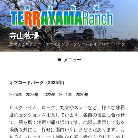
コ
ン
テ
ン
ツ
寺山牧場
へ
窯焼きピザとチーズケーキとソフトクリームとオフロードパーク
ス
キ
メニュー
ッ
プ
オフロードパーク（2025年）
2024年
2023年
2022年
2021年
2020年
ヒルクライム、ロック、丸太やステアなど、様々な難易
度のセクションを用意しています。各自の技量に合わせ
て、腕を磨く場所が盛り沢山です。地図に表示してある
場所以外にも、探せば面白い所はまだまだあります。も
ちろんトレールコース周回なら初心者の方でも楽しめま