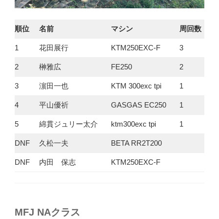
順位
名前
マシン
周回数
1
花田展行
KTM250EXC-F
3
2
榊雅広
FE250
2
3
濵田一也
KTM 300exc tpi
1
4
平山優祈
GASGAS EC250
1
5
綿貫ジュリー太介
ktm300exc tpi
1
DNF
久松一夫
BETA RR2T200
DNF
内田 保志
KTM250EXC-F
MFJ NAクラス