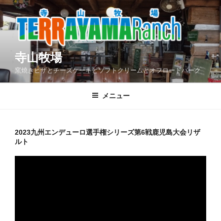
コ
ン
テ
ン
ツ
寺山牧場
へ
窯焼きピザとチーズケーキとソフトクリームとオフロードパーク
ス
キ
メニュー
ッ
プ
2023九州エンデューロ選手権シリーズ第6戦鹿児島大会リザ
ルト