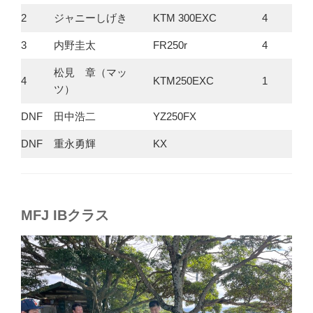
2
ジャニーしげき
KTM 300EXC
4
3
内野圭太
FR250r
4
松見 章（マッ
4
KTM250EXC
1
ツ）
DNF
田中浩二
YZ250FX
DNF
重永勇輝
KX
MFJ IBクラス